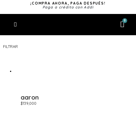
¡COMPRA AHORA, PAGA DESPUÉS!
Paga a crédito con Addi
0
Mi Cuenta
FILTRAR
Línea unisex
Color
aaron
Forma
$
139,000
Circular
(25)
Cuadrada
(29)
Doble puente
(14)