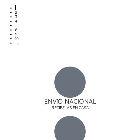
1
2
3
4
…
8
9
10
→
ENVíO NACIONAL
¡RECÍBELAS EN CASA!