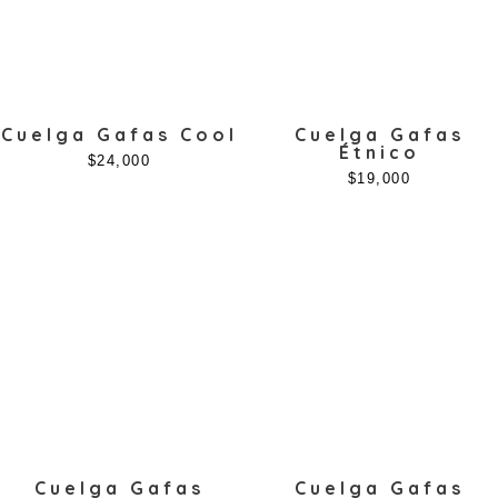
Forma
Material
Cuelga Gafas Cool
Cuelga Gafas
Étnico
Tamaño
$
24,000
$
19,000
Cuelga Gafas
Cuelga Gafas