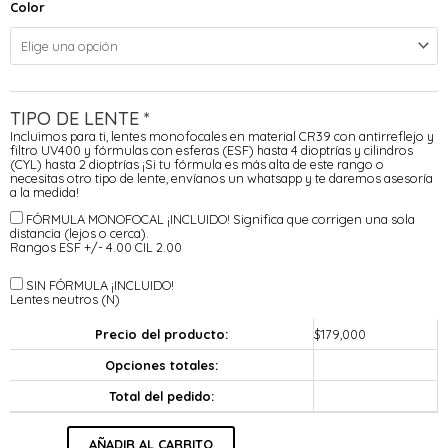
Color
TIPO DE LENTE
*
Incluimos para ti, lentes monofocales en material CR39 con antirreflejo y
filtro UV400 y fórmulas con esferas (ESF) hasta 4 dioptrías y cilindros
(CYL) hasta 2 dioptrías ¡Si tu fórmula es más alta de este rango o
necesitas otro tipo de lente, envíanos un whatsapp y te daremos asesoría
a la medida!
FÓRMULA MONOFOCAL ¡INCLUIDO!
Significa que corrigen una sola
distancia (lejos o cerca).
Rangos ESF +/- 4.00 CIL 2.00
SIN FÓRMULA ¡INCLUIDO!
Lentes neutros (N)
Precio del producto:
$
179,000
Opciones totales:
Total del pedido:
AÑADIR AL CARRITO