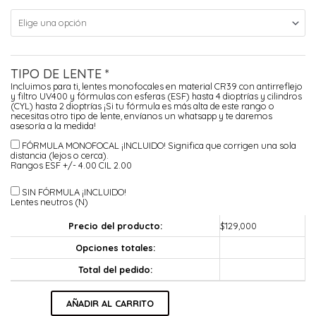
TIPO DE LENTE
*
Incluimos para ti, lentes monofocales en material CR39 con antirreflejo
y filtro UV400 y fórmulas con esferas (ESF) hasta 4 dioptrías y cilindros
(CYL) hasta 2 dioptrías ¡Si tu fórmula es más alta de este rango o
necesitas otro tipo de lente, envíanos un whatsapp y te daremos
asesoría a la medida!
FÓRMULA MONOFOCAL ¡INCLUIDO!
Significa que corrigen una sola
distancia (lejos o cerca).
Rangos ESF +/- 4.00 CIL 2.00
SIN FÓRMULA ¡INCLUIDO!
Lentes neutros (N)
Precio del producto:
$
129,000
Opciones totales:
Total del pedido:
Marcus
AÑADIR AL CARRITO
cantidad