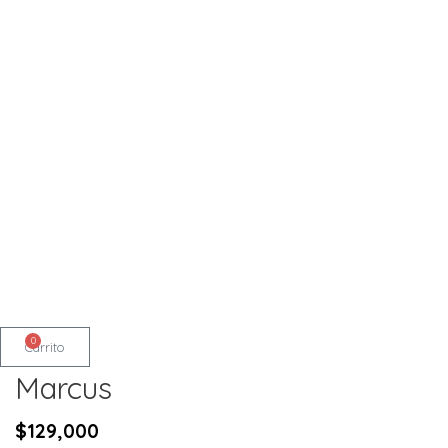
0
Carrito
Marcus
$
129,000