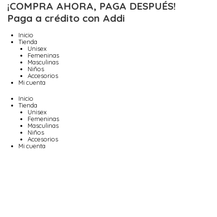
Ir
¡COMPRA AHORA, PAGA DESPUÉS!
al
Paga a crédito con Addi
contenido
Inicio
Tienda
Unisex
Femeninas
Masculinas
Niños
Accesorios
Mi cuenta
Inicio
Tienda
Unisex
Femeninas
Masculinas
Niños
Accesorios
Mi cuenta