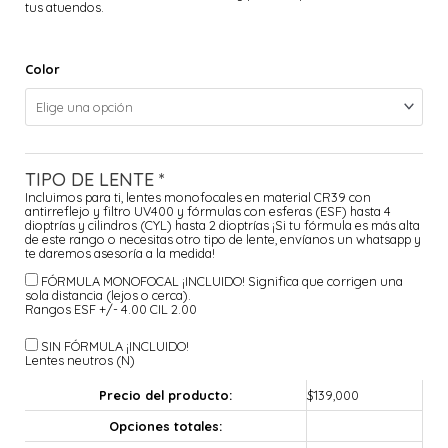
tus atuendos.
Color
TIPO DE LENTE
*
Incluimos para ti, lentes monofocales en material CR39 con
antirreflejo y filtro UV400 y fórmulas con esferas (ESF) hasta 4
dioptrías y cilindros (CYL) hasta 2 dioptrías ¡Si tu fórmula es más alta
de este rango o necesitas otro tipo de lente, envíanos un whatsapp y
te daremos asesoría a la medida!
FÓRMULA MONOFOCAL ¡INCLUIDO!
Significa que corrigen una
sola distancia (lejos o cerca).
Rangos ESF +/- 4.00 CIL 2.00
SIN FÓRMULA ¡INCLUIDO!
Lentes neutros (N)
Precio del producto:
$
139,000
Opciones totales: