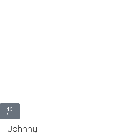
$
0
0
Johnny