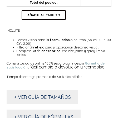
Total del pedido:
AÑADIR AL CARRITO
INCLUYE:
Lentes visión sencilla
formulados
o neutros (Aplica ESF 4.00
CYL 2.00).
Filtro
antirreflejo
para proporcionar descanso visual.
Completo kit de
accesorios
: estuche, paño y spray limpia
lentes.
Compra tus gafas online 100% seguro con nuestra
Garantía de
, fácil cambio o devolución y reembolso.
satisfacción
Tiempo de entrega promedio de 6 a 8 días hábiles.
+ VER GUÍA DE TAMAÑOS
+ VER GUÍA DE FÓRMULAS