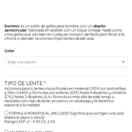
Dominic
es un estilo de gafas para hombre, con un
diseño
semicircular
, fabricada en acetato con un toque vintage. Nada como
unas gafas que van bien en cualquier ocasión, perfecta para llevar a la
oficina, o atender reuniones importantes desde casa.
Color
TIPO DE LENTE
*
Incluimos para ti, lentes monofocales en material CR39 con antirreflejo
y filtro UV400 y fórmulas con esferas (ESF) hasta 4 dioptrías y cilindros
(CYL) hasta 2 dioptrías ¡Si tu fórmula es más alta de este rango o
necesitas otro tipo de lente, envíanos un whatsapp y te daremos
asesoría a la medida!
FÓRMULA MONOFOCAL ¡INCLUIDO!
Significa que corrigen una sola
distancia (lejos o cerca).
Rangos ESF +/- 4.00 CIL 2.00