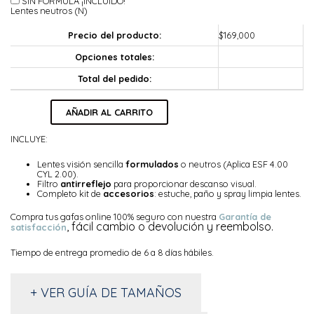
SIN FÓRMULA ¡INCLUIDO!
Lentes neutros (N)
Precio del producto:
$
169,000
Opciones totales:
Total del pedido:
Dominic
AÑADIR AL CARRITO
cantidad
INCLUYE:
Lentes visión sencilla
formulados
o neutros (Aplica ESF 4.00
CYL 2.00).
Filtro
antirreflejo
para proporcionar descanso visual.
Completo kit de
accesorios
: estuche, paño y spray limpia lentes.
Compra tus gafas online 100% seguro con nuestra
Garantía de
, fácil cambio o devolución y reembolso.
satisfacción
Tiempo de entrega promedio de 6 a 8 días hábiles.
+ VER GUÍA DE TAMAÑOS