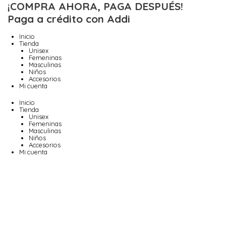
Ir
¡COMPRA AHORA, PAGA DESPUÉS!
al
Paga a crédito con Addi
contenido
Inicio
Tienda
Unisex
Femeninas
Masculinas
Niños
Accesorios
Mi cuenta
Inicio
Tienda
Unisex
Femeninas
Masculinas
Niños
Accesorios
Mi cuenta