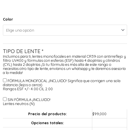
Color
TIPO DE LENTE
*
Incluimos para ti, lentes monofocales en material CR39 con antirreflejo y
filtro UV400 y fórmulas con esferas (ESF) hasta 4 dioptrías y cilindros
(CYL) hasta 2 dioptrías ¡Si tu fórmula es más alta de este rango o
necesitas otro tipo de lente, envíanos un whatsapp y te daremos asesoría
a la medida!
FÓRMULA MONOFOCAL ¡INCLUIDO!
Significa que corrigen una sola
distancia (lejos o cerca).
Rangos ESF +/- 4.00 CIL 2.00
SIN FÓRMULA ¡INCLUIDO!
Lentes neutros (N)
Precio del producto:
$
99,000
Opciones totales: