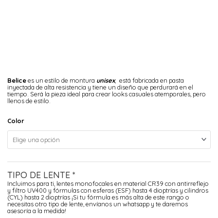
Belice
es un estilo de montura
unisex
,
está fabricada en pasta
inyectada de alta resistencia y tiene un diseño que perdurará en el
tiempo. Será la pieza ideal para crear looks casuales atemporales, pero
llenos de estilo.
Color
TIPO DE LENTE
*
Incluimos para ti, lentes monofocales en material CR39 con antirreflejo
y filtro UV400 y fórmulas con esferas (ESF) hasta 4 dioptrías y cilindros
(CYL) hasta 2 dioptrías ¡Si tu fórmula es más alta de este rango o
necesitas otro tipo de lente, envíanos un whatsapp y te daremos
asesoría a la medida!