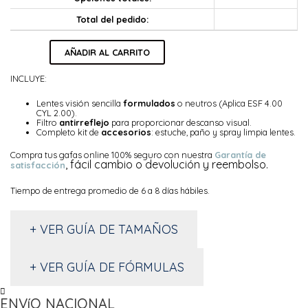
Total del pedido:
Arianna
AÑADIR AL CARRITO
cantidad
INCLUYE:
Lentes visión sencilla
formulados
o neutros (Aplica ESF 4.00
CYL 2.00).
Filtro
antirreflejo
para proporcionar descanso visual.
Completo kit de
accesorios
: estuche, paño y spray limpia lentes.
Compra tus gafas online 100% seguro con nuestra
Garantía de
, fácil cambio o devolución y reembolso.
satisfacción
Tiempo de entrega promedio de 6 a 8 días hábiles.
+ VER GUÍA DE TAMAÑOS
+ VER GUÍA DE FÓRMULAS
ENVíO NACIONAL