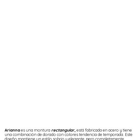
Arianna
es una montura
rectangular
,
está fabricada en acero y tiene
una combinación de dorado con colores tendencia de temporada. Este
diseño mantiene un estilo sobrio y elegante, pero completamente