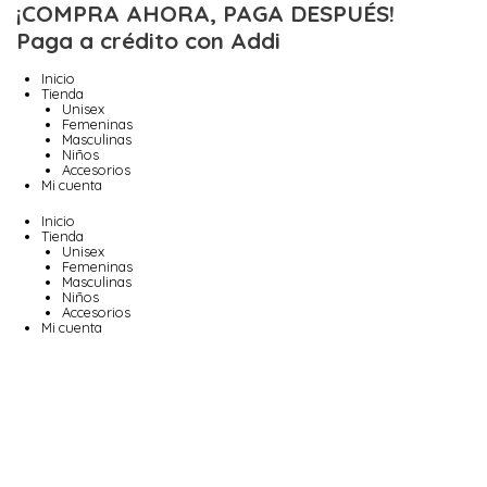
Ir
¡COMPRA AHORA, PAGA DESPUÉS!
al
Paga a crédito con Addi
contenido
Inicio
Tienda
Unisex
Femeninas
Masculinas
Niños
Accesorios
Mi cuenta
Inicio
Tienda
Unisex
Femeninas
Masculinas
Niños
Accesorios
Mi cuenta