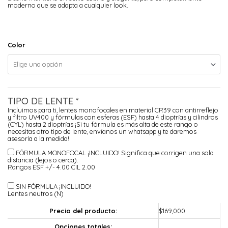
moderno que se adapta a cualquier look.
Color
TIPO DE LENTE
*
Incluimos para ti, lentes monofocales en material CR39 con antirreflejo
y filtro UV400 y fórmulas con esferas (ESF) hasta 4 dioptrías y cilindros
(CYL) hasta 2 dioptrías ¡Si tu fórmula es más alta de este rango o
necesitas otro tipo de lente, envíanos un whatsapp y te daremos
asesoría a la medida!
FÓRMULA MONOFOCAL ¡INCLUIDO!
Significa que corrigen una sola
distancia (lejos o cerca).
Rangos ESF +/- 4.00 CIL 2.00
SIN FÓRMULA ¡INCLUIDO!
Lentes neutros (N)
Precio del producto:
$
169,000
Opciones totales: