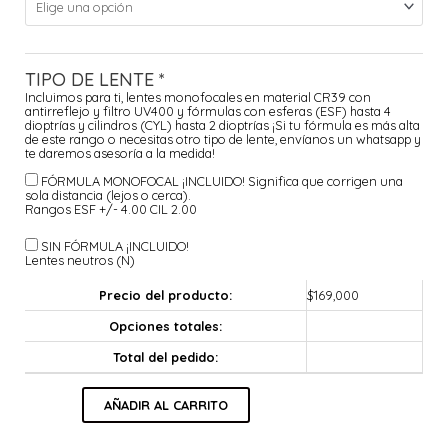
TIPO DE LENTE
*
Incluimos para ti, lentes monofocales en material CR39 con
antirreflejo y filtro UV400 y fórmulas con esferas (ESF) hasta 4
dioptrías y cilindros (CYL) hasta 2 dioptrías ¡Si tu fórmula es más alta
de este rango o necesitas otro tipo de lente, envíanos un whatsapp y
te daremos asesoría a la medida!
FÓRMULA MONOFOCAL ¡INCLUIDO!
Significa que corrigen una
sola distancia (lejos o cerca).
Rangos ESF +/- 4.00 CIL 2.00
SIN FÓRMULA ¡INCLUIDO!
Lentes neutros (N)
Precio del producto:
$
169,000
Opciones totales:
Total del pedido:
AÑADIR AL CARRITO