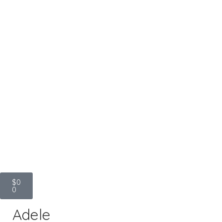
$
0
0
Adele