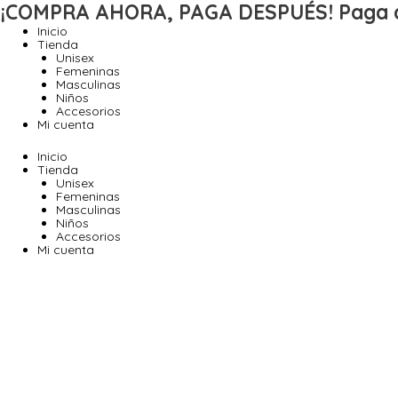
Ir
¡COMPRA AHORA, PAGA DESPUÉS!
Paga 
al
Inicio
contenido
Tienda
Unisex
Femeninas
Masculinas
Niños
Accesorios
Mi cuenta
Inicio
Tienda
Unisex
Femeninas
Masculinas
Niños
Accesorios
Mi cuenta