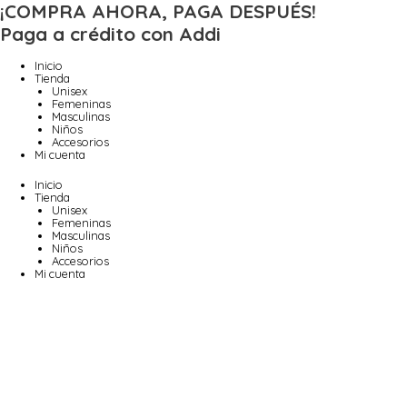
Ir
¡COMPRA AHORA, PAGA DESPUÉS!
al
Paga a crédito con Addi
contenido
Inicio
Tienda
Unisex
Femeninas
Masculinas
Niños
Accesorios
Mi cuenta
Inicio
Tienda
Unisex
Femeninas
Masculinas
Niños
Accesorios
Mi cuenta