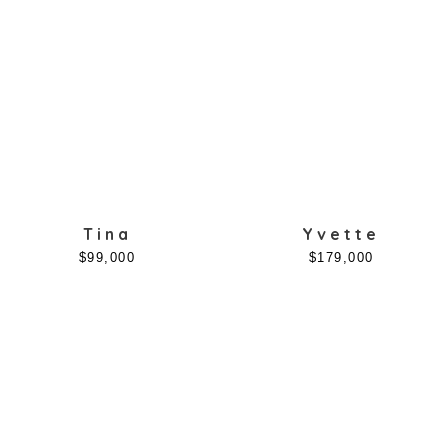
Color
Forma
Circular
(7)
Tina
Yvette
Cuadrada
(12)
$
99,000
$
179,000
Geométrico
(3)
Ojo de gato
(57)
Rectangular
(8)
Semicircular
(6)
Ovalada
(6)
Material
Acero
(34)